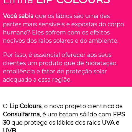
Você sabia
que os lábios são uma das
partes mais sensíveis e expostas do corpo
humano? Eles sofrem com os efeitos
nocivos dos raios solares e do ambiente.
Por isso, é essencial oferecer aos seus
clientes um produto que dê hidratação,
emoliência e fator de proteção solar
adequado a essa região.
O
Lip Colours
, o novo projeto científico da
Consulfarma
, é um batom sólido com
FPS
30
que protege os lábios dos raios
UVA e
UVB
.